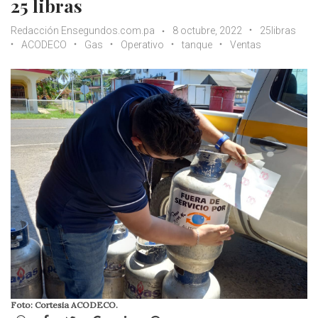
25 libras
Redacción Ensegundos.com.pa
8 octubre, 2022
25libras
ACODECO
Gas
Operativo
tanque
Ventas
Foto: Cortesia ACODECO.