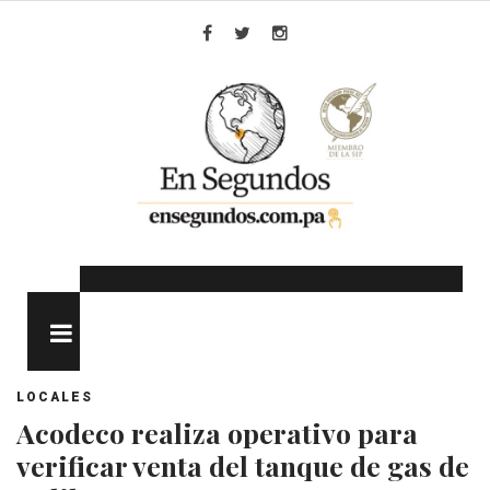
Skip
to
Facebook
Twitter
Instagram
content
MENU
LOCALES
​Acodeco realiza operativo para
verificar venta del tanque de gas de