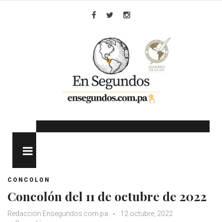
Skip
to
Facebook
Twitter
Instagram
content
MENU
CONCOLON
Concolón del 11 de octubre de 2022
Redacción Ensegundos.com.pa
12 octubre, 2022