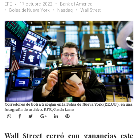
EFE
17 octubre, 2022
Bank of America
Bolsa de Nueva York
Nasdaq
Wall Street
Corredores de bolsa trabajan en la Bolsa de Nueva York (EE.UU.), en una
fotografía de archivo. EFE/Justin Lane
WhatsApp
Facebook
Twitter
Google+
LinkedIn
Pinterest
Wall Street cerró con ganancias este