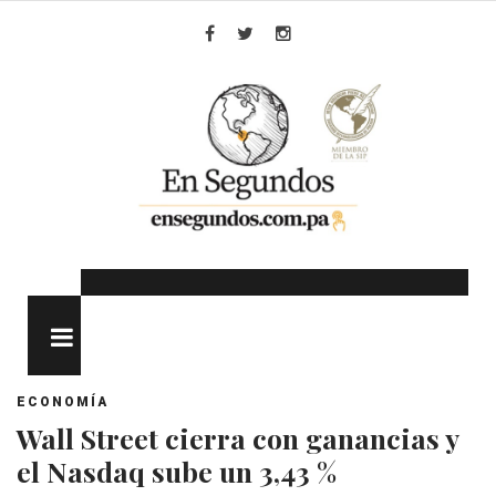
Skip
to
Facebook
Twitter
Instagram
content
MENU
ECONOMÍA
Wall Street cierra con ganancias y
el Nasdaq sube un 3,43 %