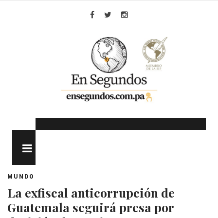
Skip
to
Facebook
Twitter
Instagram
content
MENU
MUNDO
La exfiscal anticorrupción de
Guatemala seguirá presa por