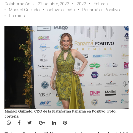
Colaboración
22 octubre, 2022
2022
Entrega
Marisol Guizado
octava edición
Panamá en Positivo
Premios
Marisol Guizado, CEO de la Plataforma Panamá en Positivo. Foto,
cortesía.
WhatsApp
Facebook
Twitter
Google+
LinkedIn
Pinterest