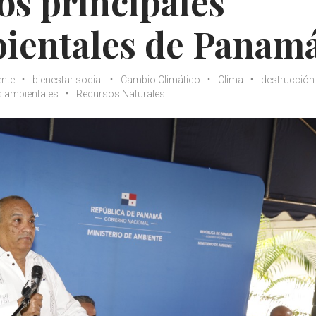
os principales
ientales de Panam
nte
bienestar social
Cambio Climático
Clima
destrucción
 ambientales
Recursos Naturales