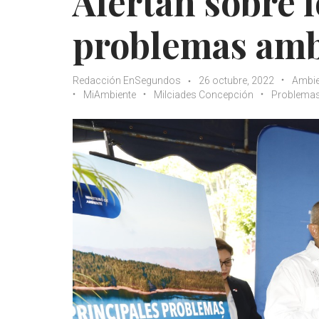
Alertan sobre l
problemas amb
Redacción EnSegundos
26 octubre, 2022
Ambie
MiAmbiente
Milciades Concepción
Problemas