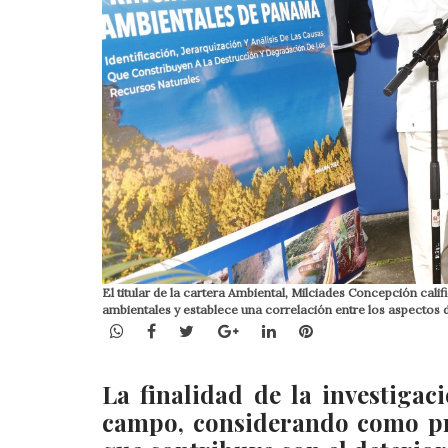
El titular de la cartera Ambiental, Milciades Concepción cal
ambientales y establece una correlación entre los aspectos 
WhatsApp
Facebook
Twitter
Google+
LinkedIn
Pinterest
La finalidad de la investigac
campo, considerando como pr