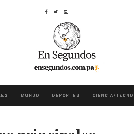
Facebook
Twitter
Instagram
LES
MUNDO
DEPORTES
CIENCIA/TECNO