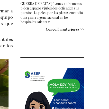
GUERRA DE BATAS Jóvenes enfermeros
piden espacio y jubilados defienden sus
rmar a
puestos. La pelea por las plazas encendió
equipo
otra guerra generacional en los
hospitales. Mientras...
as que
Concolón anteriores >>
ntales
ban los