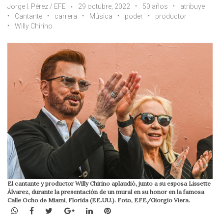
Jorge I. Pérez / EFE
29 octubre, 2022
50 años
atribuye
Cantante
carrera
Música
poder
productor
Willy Chirino
El cantante y productor Willy Chirino aplaudió, junto a su esposa Lissette
Álvarez, durante la presentación de un mural en su honor en la famosa
Calle Ocho de Miami, Florida (EE.UU.). Foto, EFE/Giorgio Viera.
WhatsApp
Facebook
Twitter
Google+
LinkedIn
Pinterest