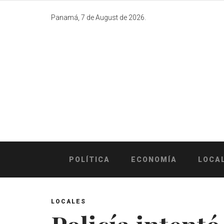
Skip
to
Panamá, 7 de August de 2026.
content
POLÍTICA
ECONOMÍA
LOCA
LOCALES