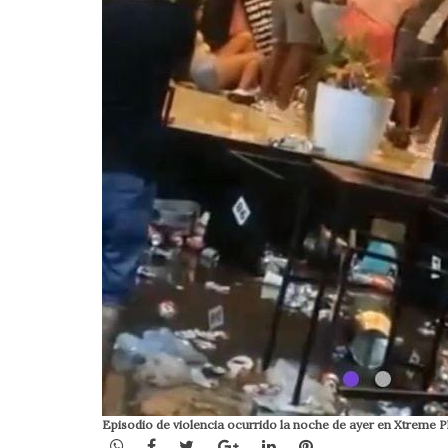
Episodio de violencia ocurrido la noche de ayer en Xtreme 
WhatsApp
Facebook
Twitter
Google+
LinkedIn
Pinterest