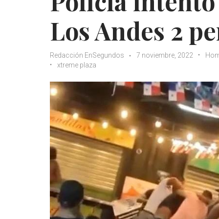
Policía intentó
Los Andes 2 per
Redacción EnSegundos
7 noviembre, 2022
Hom
xtreme plaza