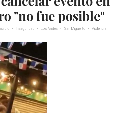
 cancelar evento en
o "no fue posible"
icidio
Inseguridad
Los Andes
San Miguelito
Violencia