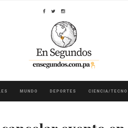
Facebook
Twitter
Instagram
LES
MUNDO
DEPORTES
CIENCIA/TECNO