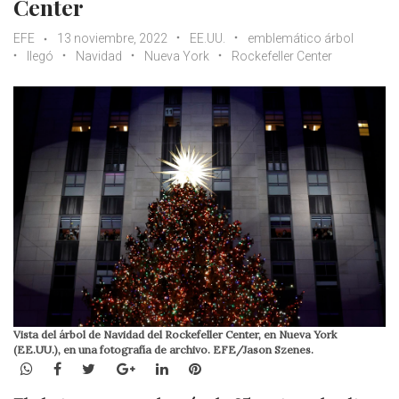
Center
EFE
13 noviembre, 2022
EE.UU.
emblemático árbol
llegó
Navidad
Nueva York
Rockefeller Center
Vista del árbol de Navidad del Rockefeller Center, en Nueva York
(EE.UU.), en una fotografía de archivo. EFE/Jason Szenes.
WhatsApp
Facebook
Twitter
Google+
LinkedIn
Pinterest