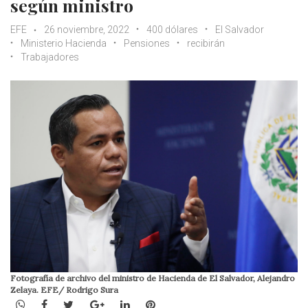
según ministro
EFE
26 noviembre, 2022
400 dólares
El Salvador
Ministerio Hacienda
Pensiones
recibirán
Trabajadores
Fotografía de archivo del ministro de Hacienda de El Salvador, Alejandro
Zelaya. EFE/ Rodrigo Sura
WhatsApp
Facebook
Twitter
Google+
LinkedIn
Pinterest