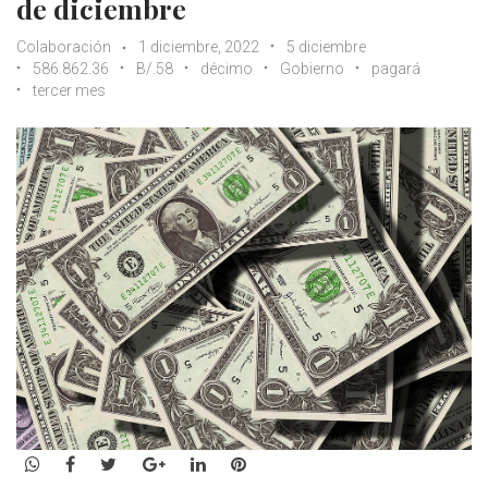
de diciembre
Colaboración
1 diciembre, 2022
5 diciembre
586.862.36
B/.58
décimo
Gobierno
pagará
tercer mes
WhatsApp
Facebook
Twitter
Google+
LinkedIn
Pinterest