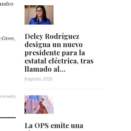
eandro
Delcy Rodríguez
cGree,
designa un nuevo
presidente para la
estatal eléctrica, tras
llamado al…
8 agosto, 2026
omments
La OPS emite una