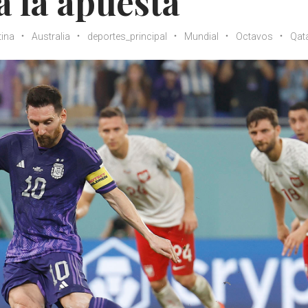
a la apuesta
tina
Australia
deportes_principal
Mundial
Octavos
Qat