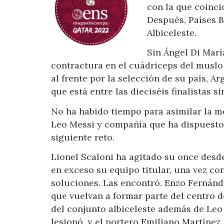
con la que coinc
Después, Países B
Albiceleste.
Sin Ángel Di María
contractura en el cuádriceps del muslo
al frente por la selección de su país, 
que está entre las dieciséis finalistas s
No ha habido tiempo para asimilar la m
Leo Messi y compañía que ha dispuesto
siguiente reto.
Lionel Scaloni ha agitado su once desd
en exceso su equipo titular, una vez co
soluciones. Las encontró. Enzo Fernánde
que vuelvan a formar parte del centro d
del conjunto albiceleste además de Leo
lesionó, y el portero Emiliano Martínez.