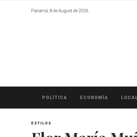
Skip
to
Panamá, 8 de August de 2026.
content
POLÍTICA
ECONOMÍA
LOCA
ESTILOS