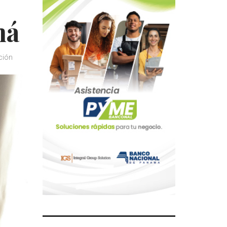
má
ción