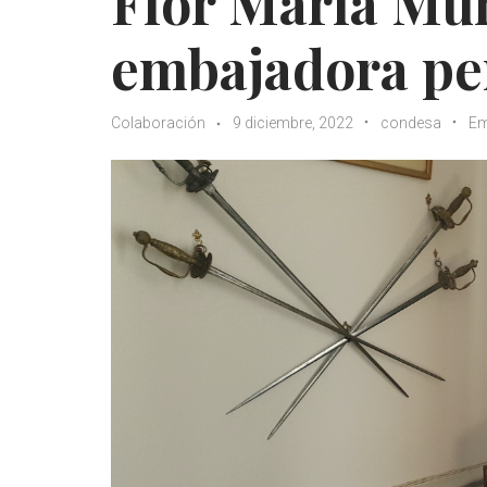
Flor María Mu
embajadora p
Colaboración
9 diciembre, 2022
condesa
Em