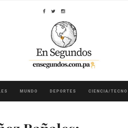
Facebook
Twitter
Instagram
LES
MUNDO
DEPORTES
CIENCIA/TECNO