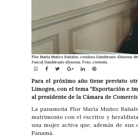
Flor María Muñoz Bañales, condesa Gambirasio d’Asseux, títul
Pascal Gambirasio d’Asseux. Foto, cortesía.
WhatsApp
Facebook
Twitter
Google+
LinkedIn
Pinterest
Para el próximo año tiene previsto ot
Limoges, con el tema “Exportación e imp
al presidente de la Cámara de Comercio
La panameña Flor María Muñoz Bañales,
matrimonio con el escritor y heraldista
una mujer activa que, además de sus 
Panamá.