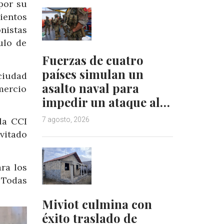
por su
ientos
nistas
ulo de
Fuerzas de cuatro
países simulan un
ciudad
asalto naval para
mercio
impedir un ataque al…
7 agosto, 2026
la CCI
nvitado
ra los
 Todas
Miviot culmina con
éxito traslado de