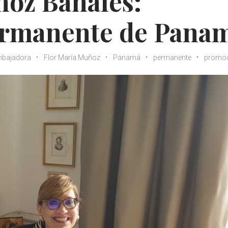
ñoz Bañales:
ermanente de Pana
bajadora
Flor María Muñoz
Panamá
permanente
promo