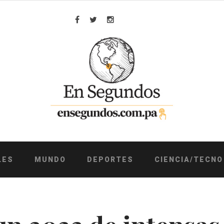
Facebook
Twitter
Instagram
LES
MUNDO
DEPORTES
CIENCIA/TECNO