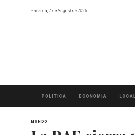
Skip
to
Panamá, 7 de August de 2026.
content
POLÍTICA
ECONOMÍA
LOCA
MUNDO