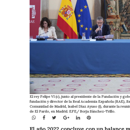
El rey Felipe VI (c), junto al presidente de la Fundación y g
fundación y director de la Real Academia Española (RAE), Sa
Comunidad de Madrid, Isabel Díaz Ayuso (i), durante la reun
de El Pardo, en Madrid. EFE/ Borja Sánchez-Trillo.
WhatsApp
Facebook
Twitter
Google+
LinkedIn
Pinterest
El año 2022 concluye con un balance m