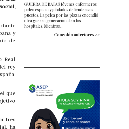
GUERRA DE BATAS Jóvenes enfermeros
ocial,
piden espacio y jubilados defienden sus
puestos. La pelea por las plazas encendió
otra guerra generacional en los
rtante
hospitales. Mientras...
spana y
Concolón anteriores >>
rio de
o Real
del rey
spaña,
 el que
bjetivo
r tres
ial, ha