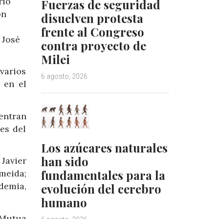
rio
Fuerzas de seguridad
ón
disuelven protesta
frente al Congreso
 José
contra proyecto de
Milei
varios
6 agosto, 2026
 en el
entran
es del
Los azúcares naturales
han sido
 Javier
fundamentales para la
meida;
ademia,
evolución del cerebro
humano
 Mutua