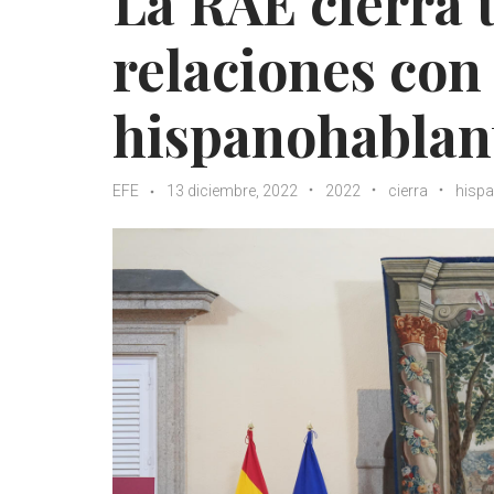
La RAE cierra 
relaciones con 
hispanohablan
EFE
13 diciembre, 2022
2022
cierra
hisp