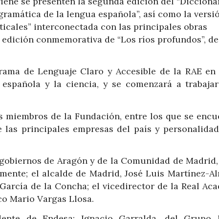
iene se presenten la segunda edición del “Dicciona
ramática de la lengua española”, así como la versi
ticales” interconectada con las principales obras
 edición conmemorativa de “Los ríos profundos”, de
ograma de Lenguaje Claro y Accesible de la RAE en 
española y la ciencia, y se comenzará a trabajar
os miembros de la Fundación, entre los que se encu
e las principales empresas del país y personalidad
s gobiernos de Aragón y de la Comunidad de Madrid,
mente; el alcalde de Madrid, José Luis Martínez-Al
 García de la Concha; el vicedirector de la Real Ac
co Mario Vargas Llosa.
dente de Endesa; Ignacio Garralda, del Grupo