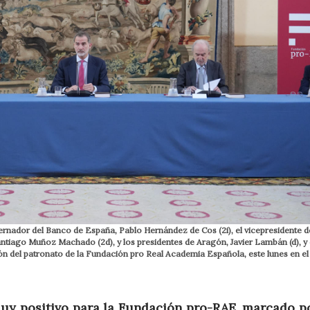
obernador del Banco de España, Pablo Hernández de Cos (2i), el vicepresidente d
ntiago Muñoz Machado (2d), y los presidentes de Aragón, Javier Lambán (d), y 
ión del patronato de la Fundación pro Real Academia Española, este lunes en el
uy positivo para la Fundación pro-RAE, marcado po