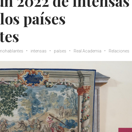
un 2022 de intensas
los países
tes
anohablantes
intensas
países
Real Academia
Relaciones