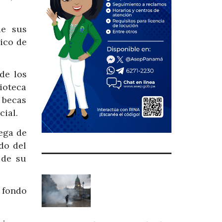
de sus
rico de
de los
ioteca
s becas
cial.
ega de
ado del
 de su
l fondo