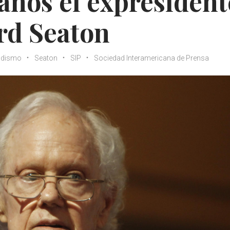
 años el expresident
rd Seaton
odismo
Seaton
SIP
Sociedad Interamericana de Prensa