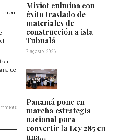
Miviot culmina con
 Union
éxito traslado de
materiales de
construcción a isla
e
Tubualá
el
7 agosto, 2026
ndon
ara de
Panamá pone en
omments
marcha estrategia
nacional para
convertir la Ley 285 en
una…