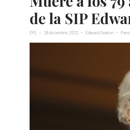
Muere a los 79
de la SIP Edwa
EFE
28 diciembre, 2022
Edward Seaton
Peri