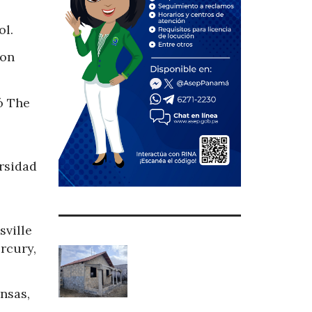
ol.
ion
ó The
rsidad
sville
rcury,
nsas,