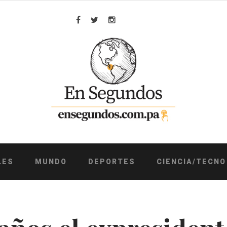
Facebook
Twitter
Instagram
LES
MUNDO
DEPORTES
CIENCIA/TECNO