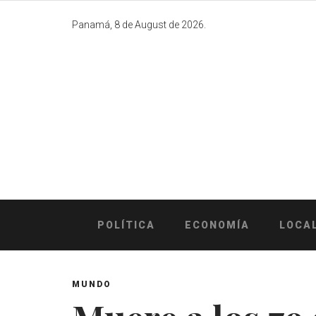
Skip
to
Panamá, 8 de August de 2026.
content
POLÍTICA
ECONOMÍA
LOCA
MUNDO