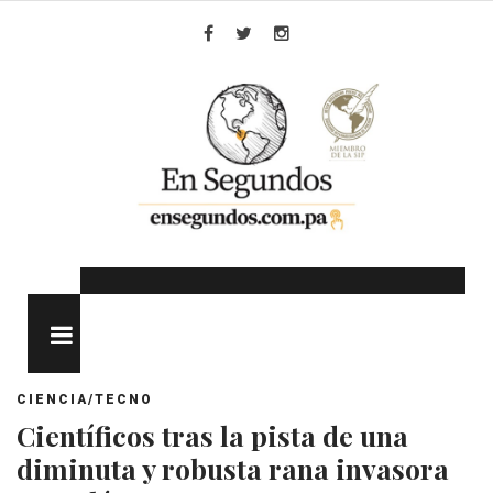
Skip
to
Facebook
Twitter
Instagram
content
MENU
CIENCIA/TECNO
Científicos tras la pista de una
diminuta y robusta rana invasora