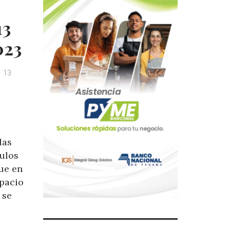
13
023
13
las
culos
que en
pacio
 se