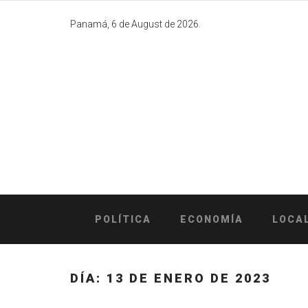
Skip
to
Panamá, 6 de August de 2026.
content
POLÍTICA
ECONOMÍA
LOCA
DÍA:
13 DE ENERO DE 2023