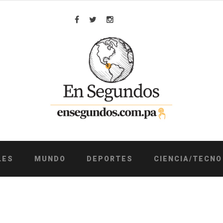
Facebook
Twitter
Instagram
LES
MUNDO
DEPORTES
CIENCIA/TECNO