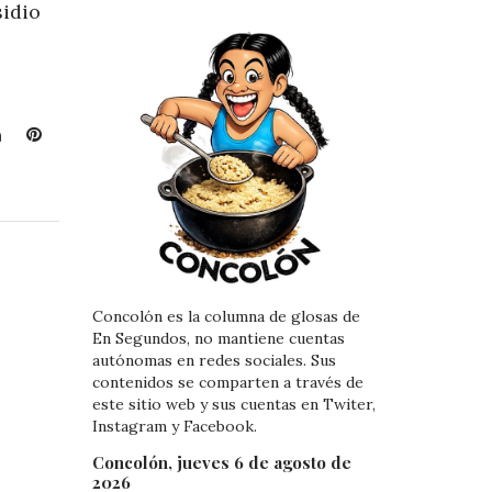
sidio
L
P
i
i
n
n
k
t
e
e
d
r
I
e
n
s
Concolón es la columna de glosas de
t
En Segundos, no mantiene cuentas
autónomas en redes sociales. Sus
contenidos se comparten a través de
este sitio web y sus cuentas en Twiter,
Instagram y Facebook.
Concolón, jueves 6 de agosto de
2026