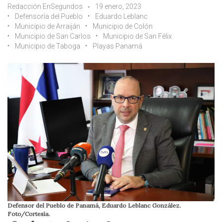
Redacción EnSegundos
19 enero, 2023
Defensoría del Pueblo
Eduardo Leblanc
Municipio de Arraiján
Municipio de Colón
Municipio de San Carlos
Municipio de San Félix
Municipio de Taboga
Playas Panamá
Defensor del Pueblo de Panamá, Eduardo Leblanc González.
Foto/Cortesía.