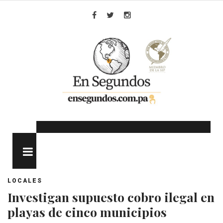
Skip
to
Facebook
Twitter
Instagram
content
MENU
LOCALES
Investigan supuesto cobro ilegal en
playas de cinco municipios