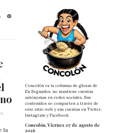
L
P
i
i
n
n
k
t
e
e
d
r
I
e
e
n
s
t
a
l
Concolón es la columna de glosas de
En Segundos, no mantiene cuentas
ino
autónomas en redes sociales. Sus
contenidos se comparten a través de
este sitio web y sus cuentas en Twiter,
ro,
Instagram y Facebook.
Concolón, Viernes 07 de agosto de
e la
2026