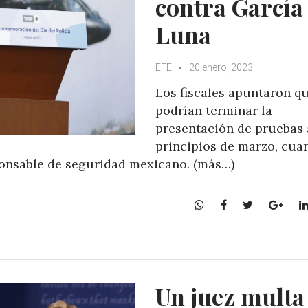
contra García
Luna
EFE
20 enero, 2023
Los fiscales apuntaron q
podrían terminar la
presentación de pruebas 
principios de marzo, cua
sponsable de seguridad mexicano. (más…)
W
F
T
G
h
a
w
o
a
c
i
o
t
e
t
g
s
b
t
l
A
o
e
e
Un juez multa
p
o
r
+