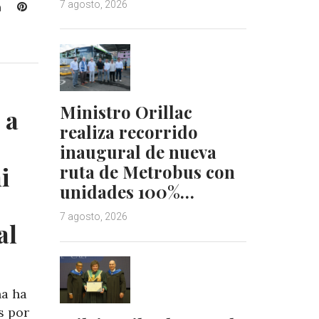
7 agosto, 2026
L
P
i
i
n
n
k
t
e
e
d
r
I
e
Ministro Orillac
 a
n
s
realiza recorrido
t
inaugural de nueva
i
ruta de Metrobus con
unidades 100%…
7 agosto, 2026
al
na ha
s por