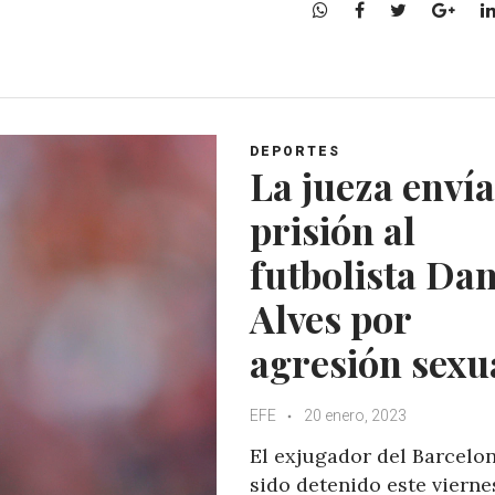
W
F
T
G
h
a
w
o
a
c
i
o
t
e
t
g
s
b
t
l
A
o
e
e
DEPORTES
p
o
r
+
La jueza envía
p
k
prisión al
futbolista Dan
Alves por
agresión sexu
EFE
20 enero, 2023
El exjugador del Barcelo
sido detenido este vierne