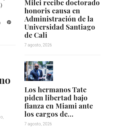
Milei recibe doctorado
)
honoris causa en
Administración de la
L
P
Universidad Santiago
i
i
de Cali
n
n
k
t
7 agosto, 2026
e
e
d
r
I
e
o
n
s
t
ano
Los hermanos Tate
piden libertad bajo
fianza en Miami ante
los cargos de…
ro,
7 agosto, 2026