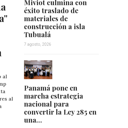
Miviot culmina con
na
n
s
éxito traslado de
t
a"
materiales de
construcción a isla
Tubualá
7 agosto, 2026
n
 al
ump
Panamá pone en
lta
marcha estrategia
res al
nacional para
a
convertir la Ley 285 en
una…