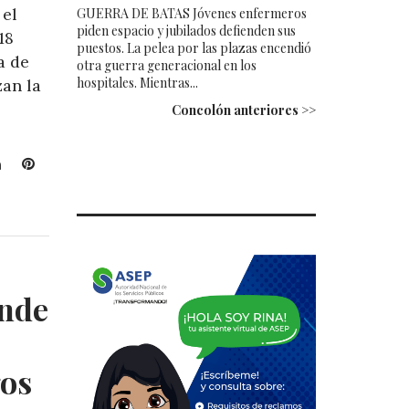
 el
GUERRA DE BATAS Jóvenes enfermeros
piden espacio y jubilados defienden sus
18
puestos. La pelea por las plazas encendió
a de
otra guerra generacional en los
hospitales. Mientras...
zan la
Concolón anteriores >>
L
P
i
i
n
n
k
t
e
e
d
r
I
e
ande
n
s
t
gos