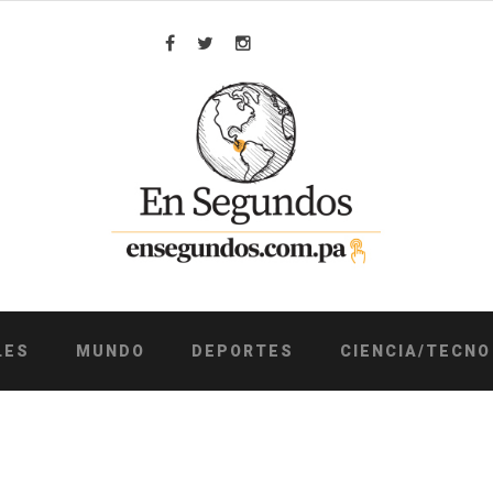
Facebook
Twitter
Instagram
LES
MUNDO
DEPORTES
CIENCIA/TECNO