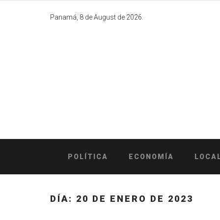
Skip
to
Panamá, 8 de August de 2026.
content
POLÍTICA
ECONOMÍA
LOCA
DÍA:
20 DE ENERO DE 2023