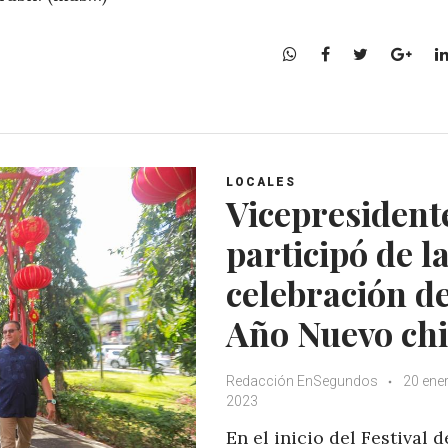
W
F
T
G
h
a
w
o
a
c
i
o
t
e
t
g
s
b
t
l
A
o
e
e
LOCALES
p
o
r
+
Vicepresident
p
k
participó de l
celebración de
Año Nuevo ch
Redacción EnSegundos
20 ene
2023
En el inicio del Festival d