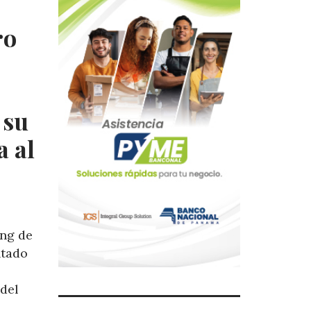
ro
 su
a al
ing de
ntado
 del