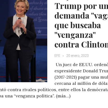
Trump por u
p
k
demanda "vag
que buscaba
"venganza"
contra Clinto
EFE
20 enero, 2023
Un juez de EE.UU. ordenó
expresidente Donald Tr
(2017-2021) pagar una mu
cercana al millón de dóla
ó contra rivales políticos, entre ellos la demócrat
aba una “venganza política”. (más…)