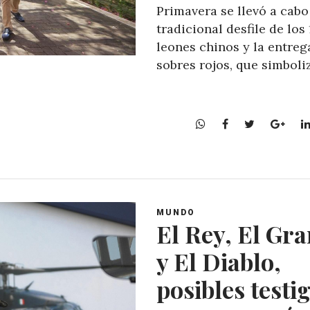
Primavera se llevó a cabo
tradicional desfile de los 
leones chinos y la entreg
sobres rojos, que simboli
W
F
T
G
h
a
w
o
a
c
i
o
t
e
t
g
s
b
t
l
A
o
e
e
MUNDO
p
o
r
+
El Rey, El Gr
p
k
y El Diablo,
posibles testi