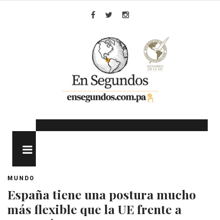
Skip
to
Facebook
Twitter
Instagram
content
MENU
MUNDO
España tiene una postura mucho
más flexible que la UE frente a