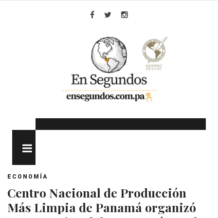
Skip
to
Facebook
Twitter
Instagram
content
MENU
ECONOMÍA
Centro Nacional de Producción
Más Limpia de Panamá organizó