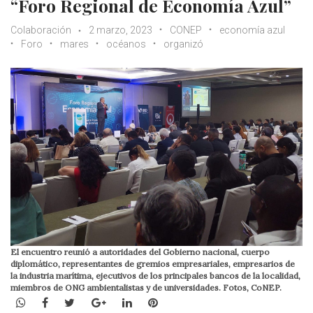
“Foro Regional de Economía Azul”
Colaboración
2 marzo, 2023
CONEP
economía azul
Foro
mares
océanos
organizó
El encuentro reunió a autoridades del Gobierno nacional, cuerpo
diplomático, representantes de gremios empresariales, empresarios de
la industria marítima, ejecutivos de los principales bancos de la localidad,
miembros de ONG ambientalistas y de universidades. Fotos, CoNEP.
WhatsApp
Facebook
Twitter
Google+
LinkedIn
Pinterest