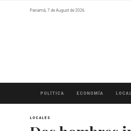
Skip
to
Panamá, 7 de August de 2026.
content
POLÍTICA
ECONOMÍA
LOCA
LOCALES