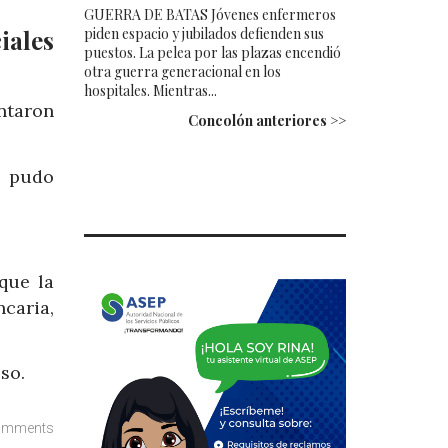
GUERRA DE BATAS Jóvenes enfermeros
piden espacio y jubilados defienden sus
iales
puestos. La pelea por las plazas encendió
otra guerra generacional en los
hospitales. Mientras...
ntaron
Concolón anteriores >>
e pudo
que la
ncaria,
so.
omments