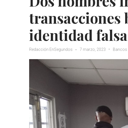
Dos hombres in
transacciones 
identidad falsa
Redacción EnSegundos
7 marzo, 2023
Bancos