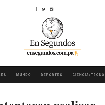
Facebook
Twitter
Instagram
LES
MUNDO
DEPORTES
CIENCIA/TECNO