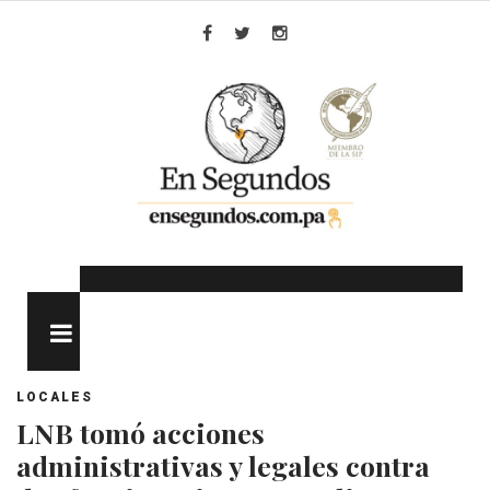
Skip
to
Facebook
Twitter
Instagram
content
MENU
LOCALES
LNB tomó acciones
administrativas y legales contra