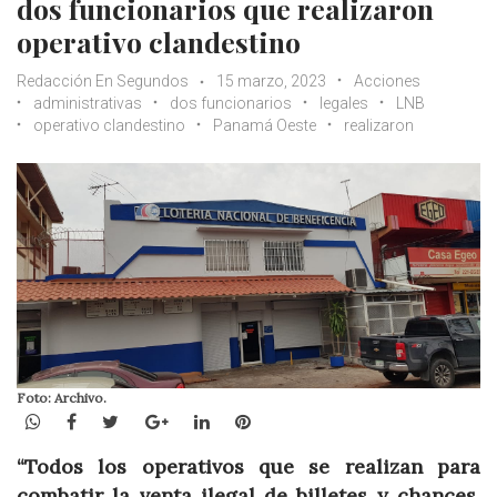
dos funcionarios que realizaron
operativo clandestino
Redacción En Segundos
15 marzo, 2023
Acciones
administrativas
dos funcionarios
legales
LNB
operativo clandestino
Panamá Oeste
realizaron
Foto: Archivo.
WhatsApp
Facebook
Twitter
Google+
LinkedIn
Pinterest
“Todos los operativos que se realizan para
combatir la venta ilegal de billetes y chances,