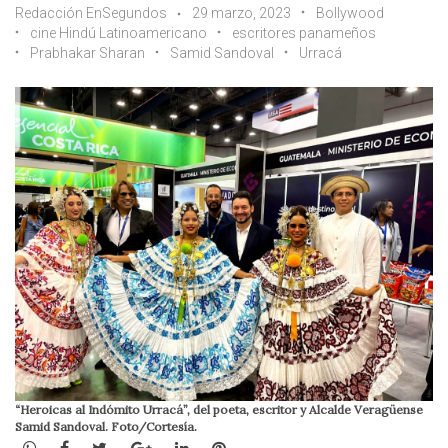
Redacción EnSegundos
29 marzo, 2023
Bollywood
cine Hindú Latinoamericano
escritores panameños
Prabhakar Sharan
Samid Sandoval
Urracá
“Heroicas al Indómito Urracá”, del poeta, escritor y Alcalde Veragüense
Samid Sandoval. Foto/Cortesía.
WhatsApp
Facebook
Twitter
Google+
LinkedIn
Pinterest