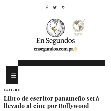
Skip
to
Facebook
Twitter
Instagram
content
MENU
ESTILOS
Libro de escritor panameño será
llevado al cine por Bollywood