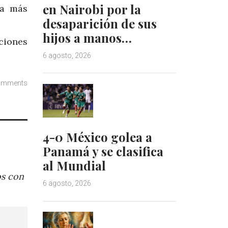
en Nairobi por la
ta más
desaparición de sus
hijos a manos…
ciones
6 agosto, 2026
omments
4-0 México golea a
Panamá y se clasifica
al Mundial
os con
6 agosto, 2026