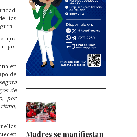
uridad.
de las
egura.
lo que
ar por
aña en
mpo de
 segura
agos de
o, por
 ritmo,
uellas
Madres se manifiestan
 pueden