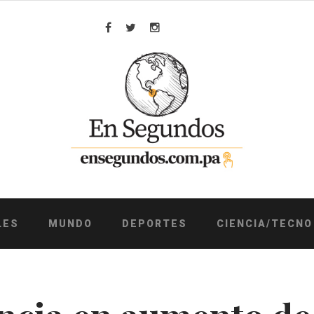
Facebook
Twitter
Instagram
LES
MUNDO
DEPORTES
CIENCIA/TECNO