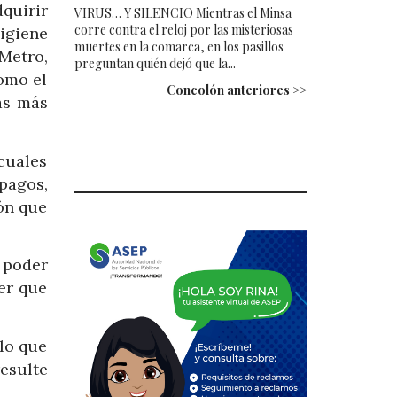
quirir
VIRUS… Y SILENCIO Mientras el Minsa
corre contra el reloj por las misteriosas
igiene
muertes en la comarca, en los pasillos
 Metro,
preguntan quién dejó que la...
como el
Concolón anteriores >>
as más
cuales
agos,
ón que
s poder
er que
 lo que
esulte