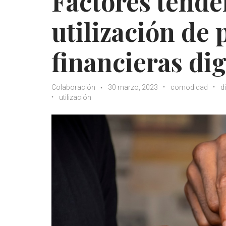
Factores tende
utilización de
financieras dig
Colaboración
30 marzo, 2023
comodidad
d
utilización