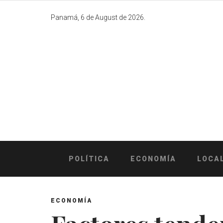
Skip
to
Panamá, 6 de August de 2026.
content
POLÍTICA
ECONOMÍA
LOCA
ECONOMÍA