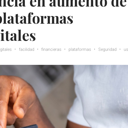
ncia en aumento de
 plataformas
itales
igitales
facilidad
financieras
plataformas
Seguridad
u