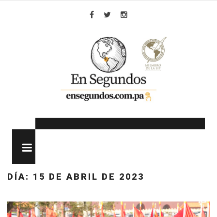
Skip
to
Facebook
Twitter
Instagram
content
MENU
DÍA:
15 DE ABRIL DE 2023