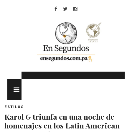
Skip
to
Facebook
Twitter
Instagram
content
MENU
ESTILOS
Karol G triunfa en una noche de
homenajes en los Latin American