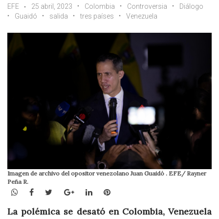
EFE
25 abril, 2023
Colombia
Controversia
Diálogo
Guaidó
salida
tres países
Venezuela
Imagen de archivo del opositor venezolano Juan Guaidó . EFE/ Rayner
Peña R.
WhatsApp
Facebook
Twitter
Google+
LinkedIn
Pinterest
La polémica se desató en Colombia, Venezuela