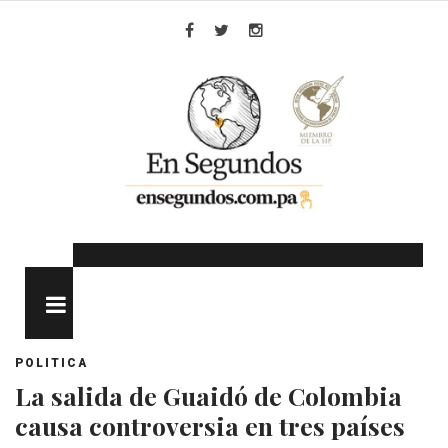
Skip
to
Facebook
Twitter
Instagram
content
MENU
POLITICA
La salida de Guaidó de Colombia
causa controversia en tres países