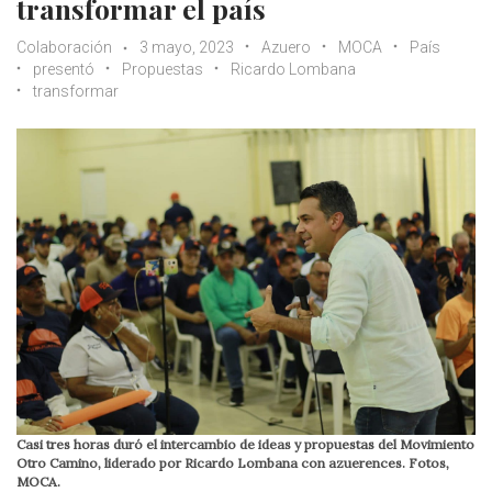
transformar el país
Colaboración
3 mayo, 2023
Azuero
MOCA
País
presentó
Propuestas
Ricardo Lombana
transformar
Casi tres horas duró el intercambio de ideas y propuestas del Movimiento
Otro Camino, liderado por Ricardo Lombana con azuerences. Fotos,
MOCA.