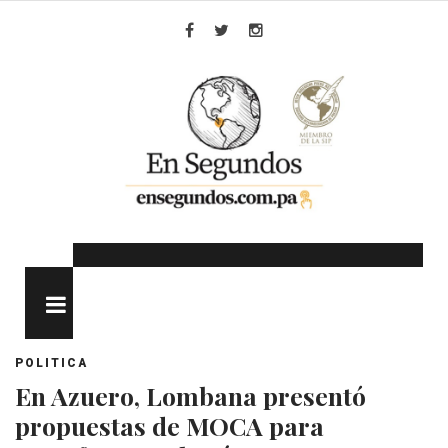
Skip
to
Facebook
Twitter
Instagram
content
MENU
POLITICA
En Azuero, Lombana presentó
propuestas de MOCA para