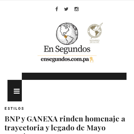
Skip
to
Facebook
Twitter
Instagram
content
MENU
ESTILOS
BNP y GANEXA rinden homenaje a
trayectoria y legado de Mayo