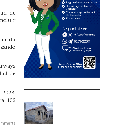
tud de
ncluir
la ruta
izando
irways
dad de
 2023,
ra 162
omments