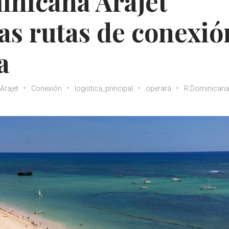
nicana Arajet
as rutas de conexió
a
Arajet
Conexión
logistica_principal
operará
R.Dominican