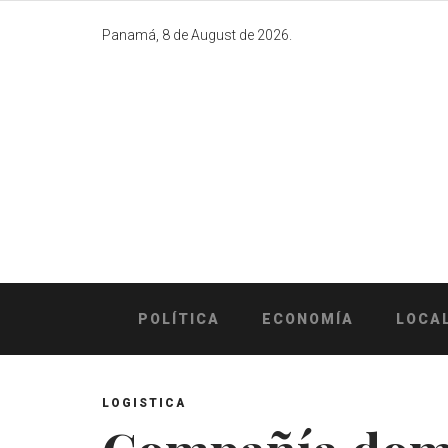
Skip
to
Panamá, 8 de August de 2026.
content
POLÍTICA
ECONOMÍA
LOCA
LOGISTICA