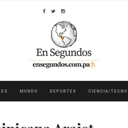
Facebook
Twitter
Instagram
LES
MUNDO
DEPORTES
CIENCIA/TECNO