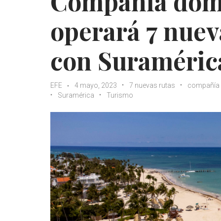
Compañía domi
operará 7 nuev
con Suraméric
EFE
4 mayo, 2023
7 nuevas rutas
compañía 
Suramérica
Turismo