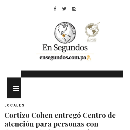
Skip
to
Facebook
Twitter
Instagram
content
MENU
LOCALES
Cortizo Cohen entregó Centro de
atención para personas con