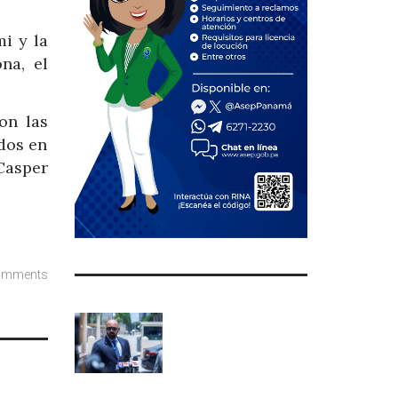
i y la
na, el
on las
 dos en
Casper
omments