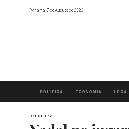
Skip
to
Panamá, 7 de August de 2026.
content
POLÍTICA
ECONOMÍA
LOCA
DEPORTES