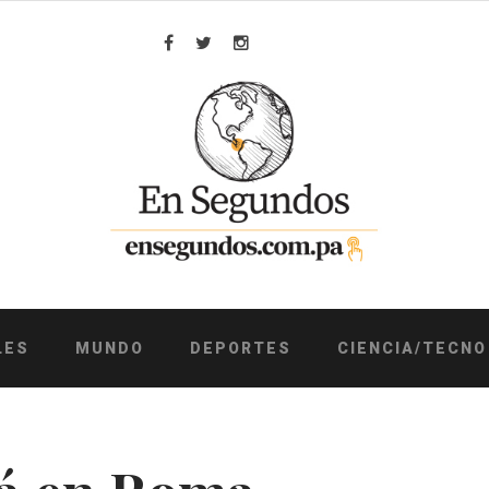
Facebook
Twitter
Instagram
LES
MUNDO
DEPORTES
CIENCIA/TECNO