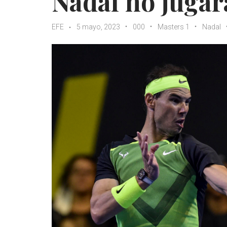
Nadal no juga
EFE
5 mayo, 2023
000
Masters 1
Nadal