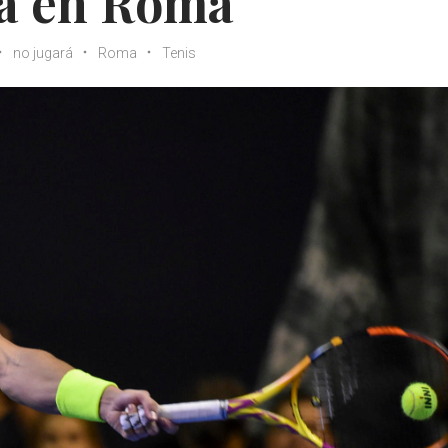
rá en Roma
no jugará
Roma
Tenis