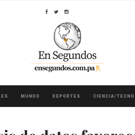
Facebook
Twitter
Instagram
LES
MUNDO
DEPORTES
CIENCIA/TECNO