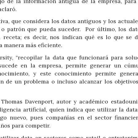
jo de la información antigua de la empresa, para
aclaró.
tiva, que considera los datos antiguos y los actual
 o patrón que pueda suceder. Por último, los da
 receta; es decir, nos indican qué es lo que se d
a manera más eficiente.
sity, “recopilar la data que funcionará para solu
 sucede en la empresa, permite generar un cúm
nocimiento, y este conocimiento permite gener
ón de un problema o incluso alcanzar los objetivos
de Thomas Davenport, autor y académico estadouni
igencia artificial, quien indica que utilizar la da
lgo nuevo, pues compañías en el sector financie
ños para competir.
tilizar data en sectores como retail o entretenimi