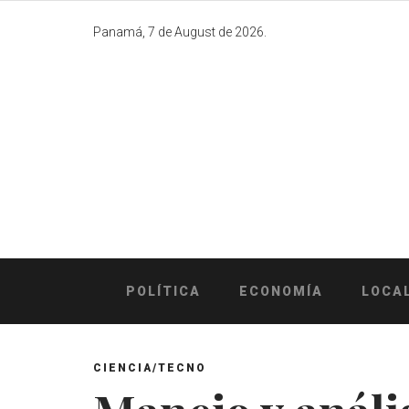
Skip
to
Panamá, 7 de August de 2026.
content
POLÍTICA
ECONOMÍA
LOCA
CIENCIA/TECNO