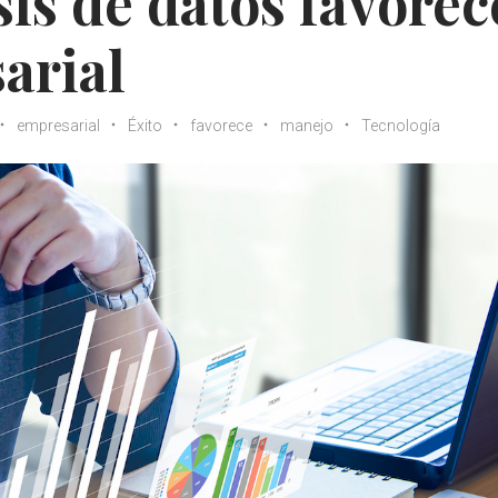
sis de datos favorec
arial
empresarial
Éxito
favorece
manejo
Tecnología