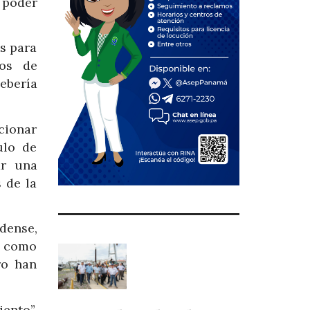
 poder
es para
tos de
ebería
cionar
ulo de
ar una
 de la
dense,
ta como
ro han
ento”,