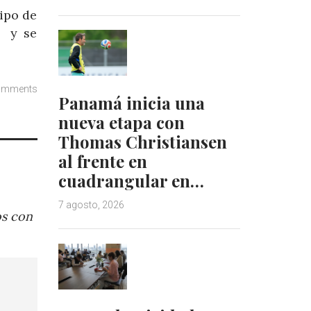
uipo de
e y se
omments
Panamá inicia una
nueva etapa con
Thomas Christiansen
al frente en
cuadrangular en…
7 agosto, 2026
os con