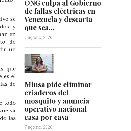
ONG culpa al Gobierno
de fallas eléctricas en
Venezuela y descarta
tivo se
que sea…
idos y
mar en
7 agosto, 2026
ato de
dir un
as que
e es el
Minsa pide eliminar
ias de
criaderos del
mosquito y anuncia
e todo
operativo nacional
vuelva
casa por casa
de las
7 agosto, 2026