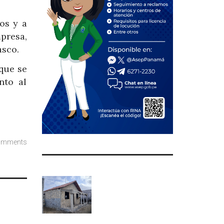
os y a
presa,
asco.
 que se
nto al
omments