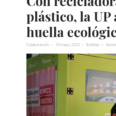
Con reciclador
plástico, la UP
huella ecológi
Colaboración
19 mayo, 2023
Botellas
dismi