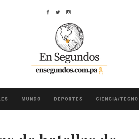
Facebook
Twitter
Instagram
LES
MUNDO
DEPORTES
CIENCIA/TECNO