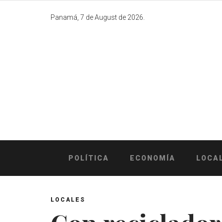
Skip
to
Panamá, 7 de August de 2026.
content
POLÍTICA
ECONOMÍA
LOCA
LOCALES