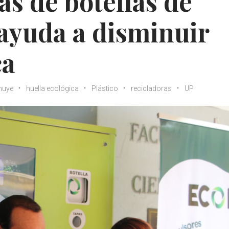
as de botellas de
 ayuda a disminuir
ca
nuye
huella ecológica
Plástico
recicladoras
UP