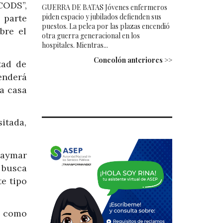
CODS”,
GUERRA DE BATAS Jóvenes enfermeros
piden espacio y jubilados defienden sus
o parte
puestos. La pelea por las plazas encendió
bre el
otra guerra generacional en los
hospitales. Mientras...
Concolón anteriores >>
tad de
enderá
a casa
itada,
laymar
 busca
e tipo
e como