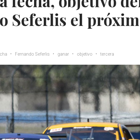
a fecha, objetivo de
o Seferlis el próxi
echa
Fernando Seferlis
ganar
objetivo
tercera