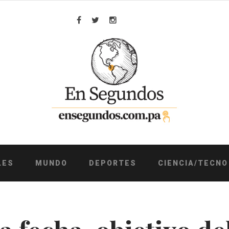
Facebook
Twitter
Instagram
LES
MUNDO
DEPORTES
CIENCIA/TECNO