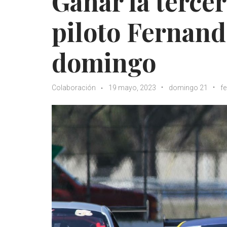
Ganar la tercer
piloto Fernand
domingo
Colaboración
19 mayo, 2023
domingo 21
f