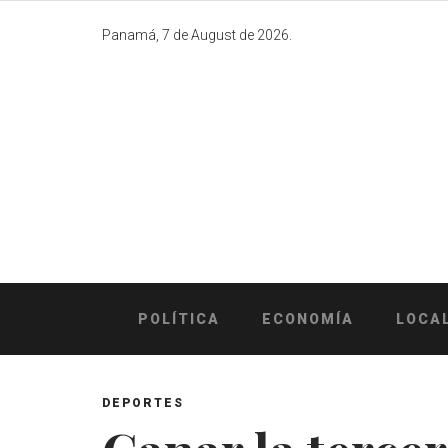
Skip
to
Panamá, 7 de August de 2026.
content
POLÍTICA
ECONOMÍA
LOCA
DEPORTES