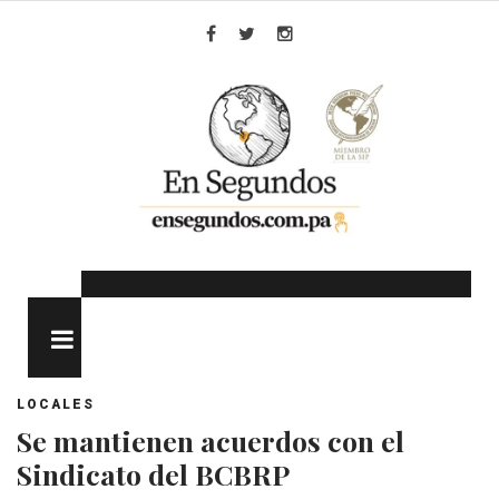
Skip
to
Facebook
Twitter
Instagram
content
MENU
LOCALES
Se mantienen acuerdos con el
Sindicato del BCBRP