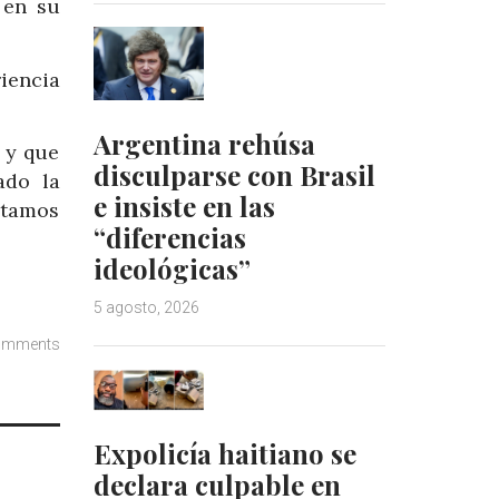
 en su
iencia
Argentina rehúsa
 y que
disculparse con Brasil
ado la
e insiste en las
stamos
“diferencias
ideológicas”
5 agosto, 2026
omments
Expolicía haitiano se
declara culpable en