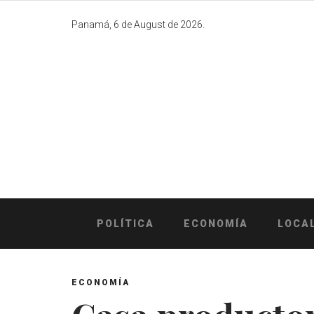
Skip
to
Panamá, 6 de August de 2026.
content
POLÍTICA
ECONOMÍA
LOCA
ECONOMÍA