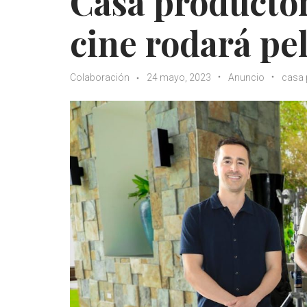
Casa productor
cine rodará pe
Colaboración
24 mayo, 2023
Anuncio
casa 