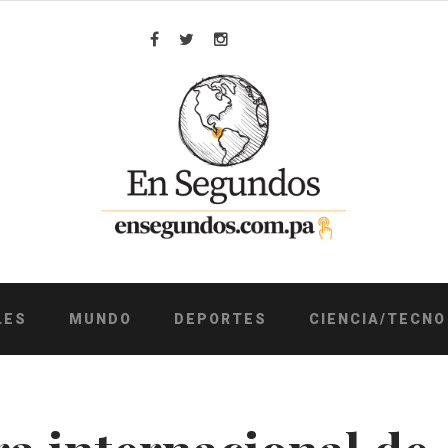
Facebook
Twitter
Instagram
LES
MUNDO
DEPORTES
CIENCIA/TECNO