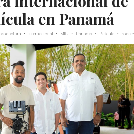
a internacional de
lícula en Panamá
productora
internacional
MICI
Panamá
Película
rodaje