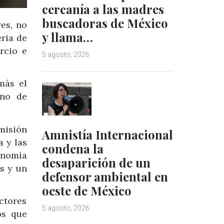
cercanía a las madres
buscadoras de México
es, no
y llama…
ria de
rcio e
5 agosto, 2026
más el
ino de
misión
Amnistía Internacional
a y las
condena la
onomía
desaparición de un
s y un
defensor ambiental en
oeste de México
ctores
5 agosto, 2026
os que