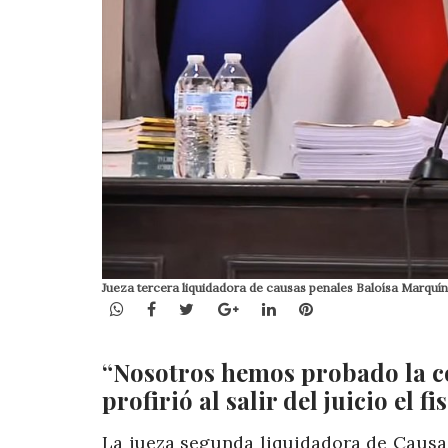
Jueza tercera liquidadora de causas penales Baloísa Marquí
WhatsApp
Facebook
Twitter
Google+
LinkedIn
Pinterest
“Nosotros hemos probado la co
profirió al salir del juicio el fis
La jueza segunda liquidadora de Causas