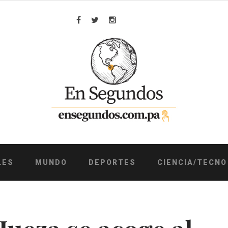
Facebook
Twitter
Instagram
LES
MUNDO
DEPORTES
CIENCIA/TECNO