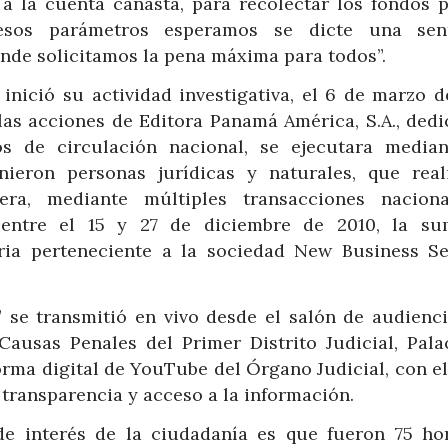
 la cuenta canasta, para recolectar los fondos p
esos parámetros esperamos se dicte una sen
nde solicitamos la pena máxima para todos”.
nició su actividad investigativa, el 6 de marzo de
las acciones de Editora Panamá América, S.A., dedi
cos de circulación nacional, se ejecutara media
ieron personas jurídicas y naturales, que real
iera, mediante múltiples transacciones nacion
r entre el 15 y 27 de diciembre de 2010, la s
ria perteneciente a la sociedad New Business Se
” se transmitió en vivo desde el salón de audienci
ausas Penales del Primer Distrito Judicial, Pala
forma digital de YouTube del Órgano Judicial, con el
 transparencia y acceso a la información.
de interés de la ciudadanía es que fueron 75 ho