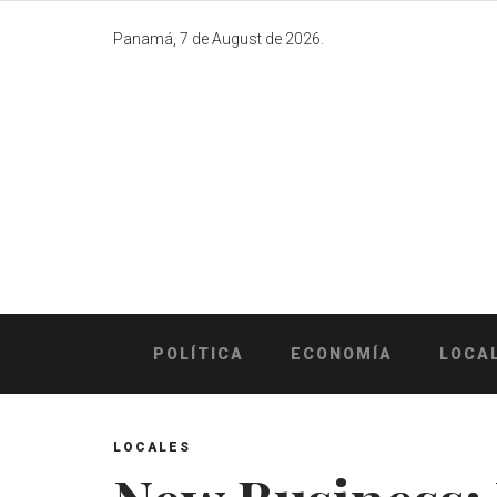
Skip
to
Panamá, 7 de August de 2026.
content
POLÍTICA
ECONOMÍA
LOCA
LOCALES