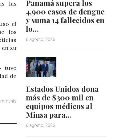
Panamá supera los
as las
4,900 casos de dengue
y suma 14 fallecidos en
uso el
lo…
ue los
ticias
6 agosto, 2026
 en su
o tuvo
dad de
Estados Unidos dona
más de $300 mil en
omments
equipos médicos al
Minsa para…
6 agosto, 2026