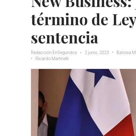
New Business: 
término de Ley
sentencia
Redacción EnSegundos
2 junio, 2023
Baloisa M
Ricardo Martinelli