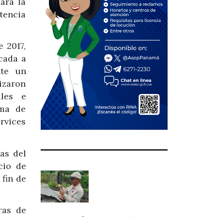
ara la
tencia
 2017,
cada a
nte un
izaron
ales e
uma de
rvices
as del
cio de
 fin de
ras de