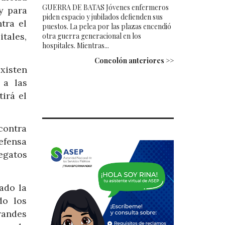
GUERRA DE BATAS Jóvenes enfermeros
y para
piden espacio y jubilados defienden sus
tra el
puestos. La pelea por las plazas encendió
itales,
otra guerra generacional en los
hospitales. Mientras...
Concolón anteriores >>
xisten
 a las
tirá el
 contra
efensa
egatos
ado la
do los
randes