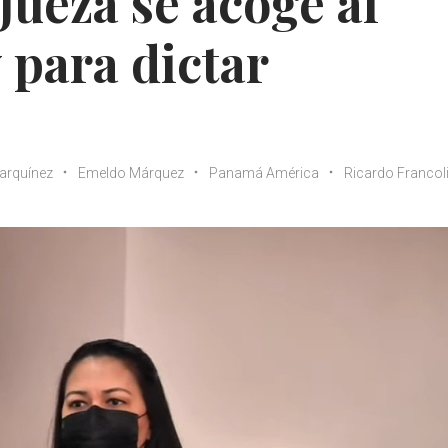
Jueza se acoge al
 para dictar
arquínez
Emeldo Márquez
Panamá América
Ricardo Francoli