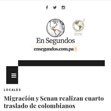
Skip
to
Facebook
Twitter
Instagram
content
MENU
LOCALES
Migración y Senan realizan cuarto
traslado de colombianos