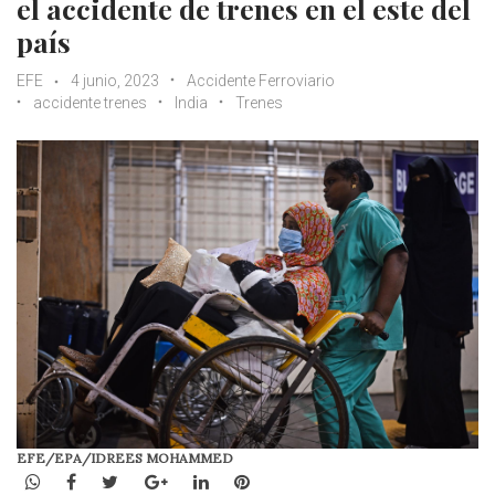
el accidente de trenes en el este del
país
EFE
4 junio, 2023
Accidente Ferroviario
accidente trenes
India
Trenes
EFE/EPA/IDREES MOHAMMED
WhatsApp
Facebook
Twitter
Google+
LinkedIn
Pinterest