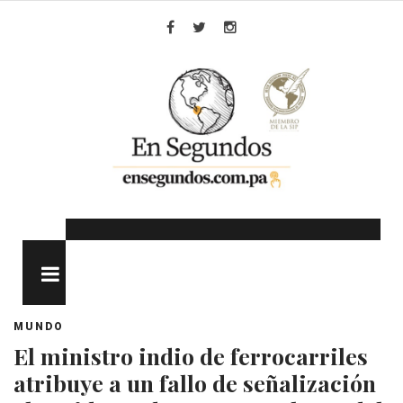
Skip
to
Facebook
Twitter
Instagram
content
MENU
MUNDO
El ministro indio de ferrocarriles
atribuye a un fallo de señalización