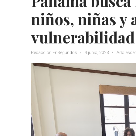
Panamá busca i
niños, niñas y
vulnerabilidad
Redacción EnSegundos
4 junio, 2023
Adolesce