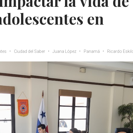
mpactar la vida de
 adolescentes en
ntes
Ciudad del Saber
Juana López
Panamá
Ricardo Eskil