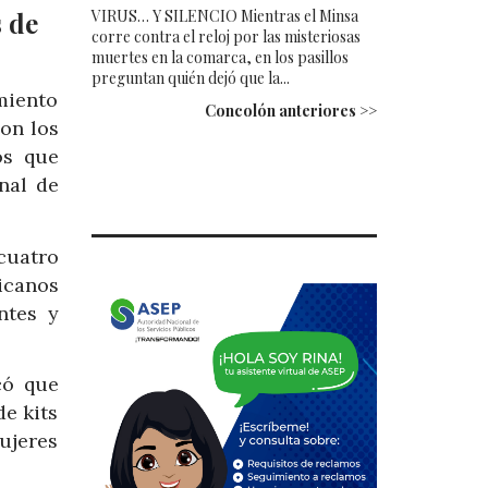
VIRUS… Y SILENCIO Mientras el Minsa
 de
corre contra el reloj por las misteriosas
muertes en la comarca, en los pasillos
preguntan quién dejó que la...
miento
Concolón anteriores >>
on los
os que
nal de
cuatro
icanos
ntes y
có que
de kits
ujeres