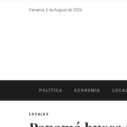
Skip
to
Panamá, 6 de August de 2026.
content
POLÍTICA
ECONOMÍA
LOCA
LOCALES