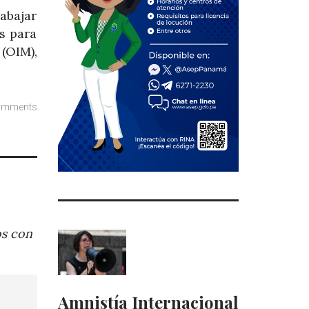
abajar
s para
(OIM),
omments
os con
Amnistía Internacional