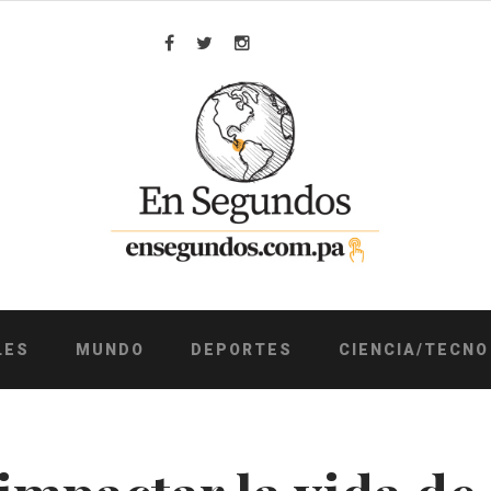
Facebook
Twitter
Instagram
LES
MUNDO
DEPORTES
CIENCIA/TECNO