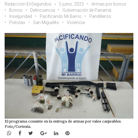
Redacción EnSegundos
5 junio, 2023
Armas por bonos
Bonos
Delincuencia
Gobernación de Panamá
Inseguridad
Pacificando Mi Barrio
Pandilleros
Pistolas
San Miguelito
Violencia
El programa consiste en la entrega de armas por vales canjeables.
Foto/Cortesía.
WhatsApp
Facebook
Twitter
Google+
LinkedIn
Pinterest