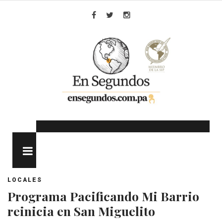
Skip
to
Facebook
Twitter
Instagram
content
MENU
LOCALES
Programa Pacificando Mi Barrio
reinicia en San Miguelito