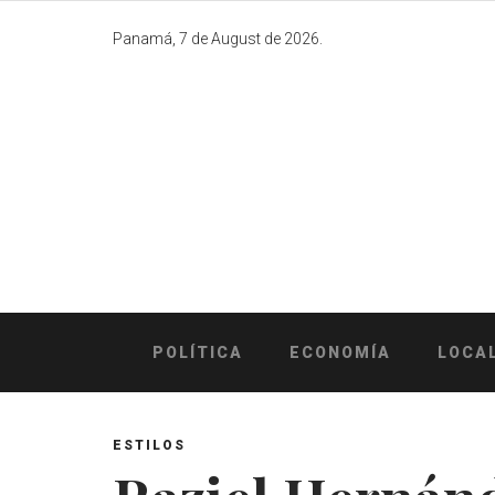
Skip
to
Panamá, 7 de August de 2026.
content
POLÍTICA
ECONOMÍA
LOCA
ESTILOS