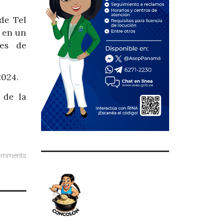
de Tel
á en un
des de
2024.
 de la
omments