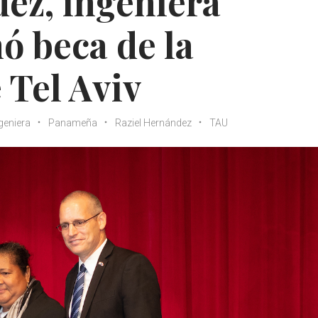
ez, ingeniera
ó beca de la
 Tel Aviv
geniera
Panameña
Raziel Hernández
TAU