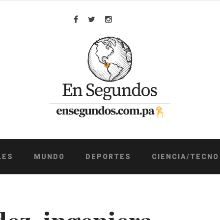
Facebook
Twitter
Instagram
LES
MUNDO
DEPORTES
CIENCIA/TECNO