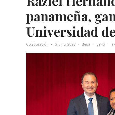
Raziel Hernánd
panameña, gan
Universidad de
Colaboración
5 junio, 2023
Beca
ganó
in