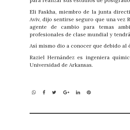
para realizar sus estudios de postgrad
Eli Faskha, miembro de la junta direc
Aviv, dijo sentirse seguro que una vez R
agente de cambio para temas ambie
profesionales de clase mundial y tend
Así mismo dio a conocer que debido al é
Raziel Hernández es ingeniera químic
Universidad de Arkansas.
WhatsApp
Facebook
Twitter
Google+
LinkedIn
Pinterest