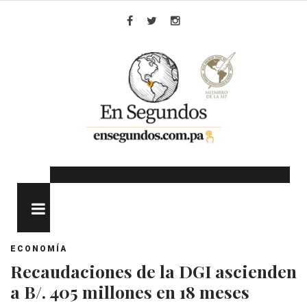
Skip
to
Facebook
Twitter
Instagram
content
MENU
ECONOMÍA
Recaudaciones de la DGI ascienden
a B/. 405 millones en 18 meses