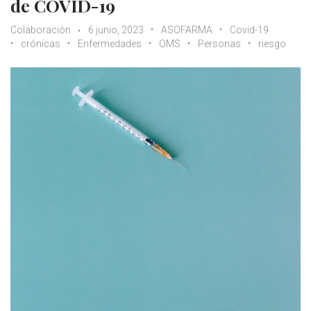
de COVID-19
Colaboración
6 junio, 2023
ASOFARMA
Covid-19
crónicas
Enfermedades
OMS
Personas
riesgo