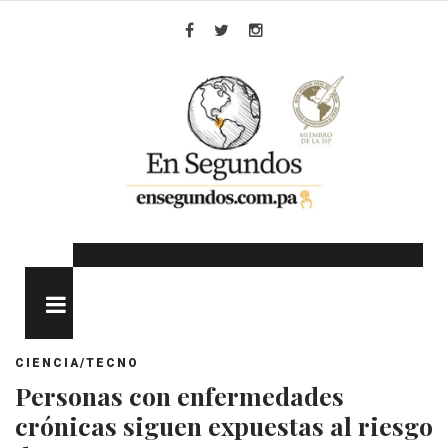
Skip
to
Facebook
Twitter
Instagram
content
MENU
CIENCIA/TECNO
Personas con enfermedades
crónicas siguen expuestas al riesgo