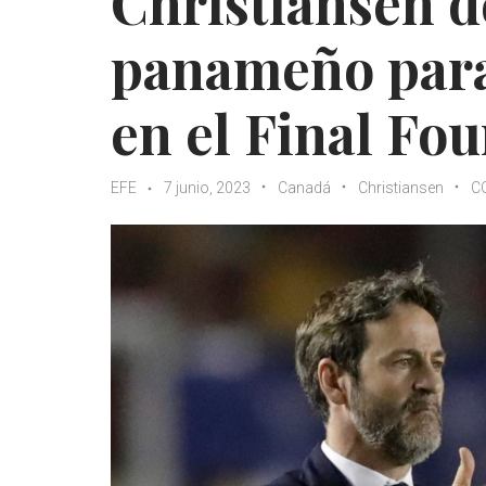
Christiansen d
panameño para
en el Final Fo
EFE
7 junio, 2023
Canadá
Christiansen
C