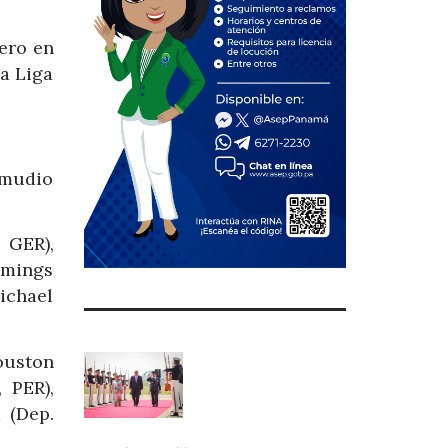
ero en
a Liga
amudio
 GER),
mmings
ichael
ouston
 PER),
 (Dep.