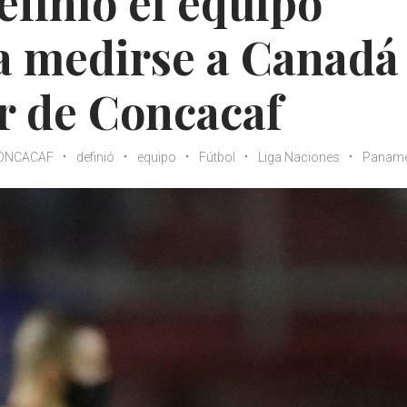
efinió el equipo
 medirse a Canadá
ur de Concacaf
ONCACAF
definió
equipo
Fútbol
Liga Naciones
Panam