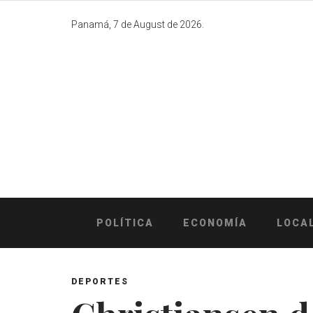
Skip
to
Panamá, 7 de August de 2026.
content
POLÍTICA
ECONOMÍA
LOCA
DEPORTES