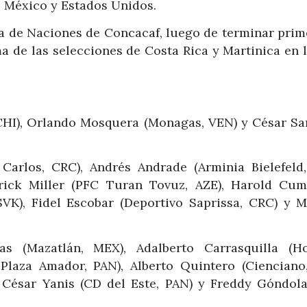
re México y Estados Unidos.
iga de Naciones de Concacaf, luego de terminar prim
a de las selecciones de Costa Rica y Martinica en l
 CHI), Orlando Mosquera (Monagas, VEN) y César S
arlos, CRC), Andrés Andrade (Arminia Bielefeld,
rick Miller (PFC Turan Tovuz, AZE), Harold Cu
VK), Fidel Escobar (Deportivo Saprissa, CRC) y M
as (Mazatlán, MEX), Adalberto Carrasquilla (H
Plaza Amador, PAN), Alberto Quintero (Cienciano,
 César Yanis (CD del Este, PAN) y Freddy Góndola