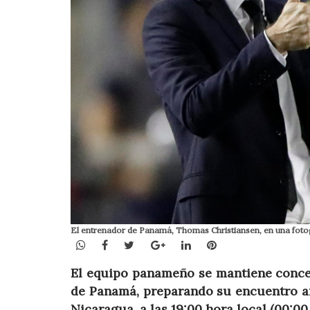
El entrenador de Panamá, Thomas Christiansen, en una foto
WhatsApp
Facebook
Twitter
Google+
LinkedIn
Pinterest
El equipo panameño se mantiene conce
de Panamá, preparando su encuentro ami
Nicaragua, a las 19:00 hora local (00:0