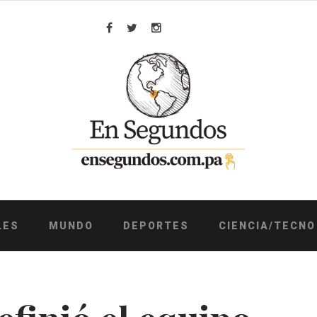
Facebook
Twitter
Instagram
LES
MUNDO
DEPORTES
CIENCIA/TECNO