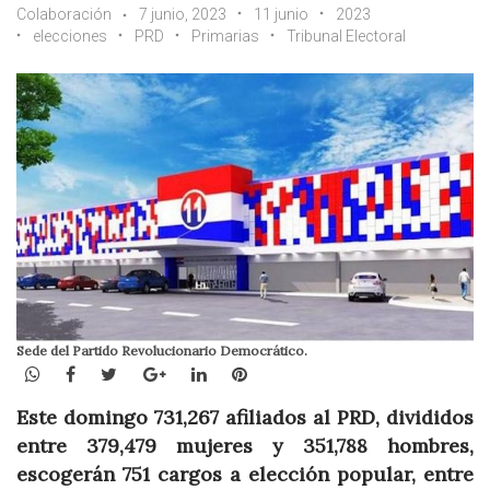
Colaboración
7 junio, 2023
11 junio
2023
elecciones
PRD
Primarias
Tribunal Electoral
Sede del Partido Revolucionario Democrático.
WhatsApp
Facebook
Twitter
Google+
LinkedIn
Pinterest
Este domingo 731,267 afiliados al PRD, divididos
entre 379,479 mujeres y 351,788 hombres,
escogerán 751 cargos a elección popular, entre