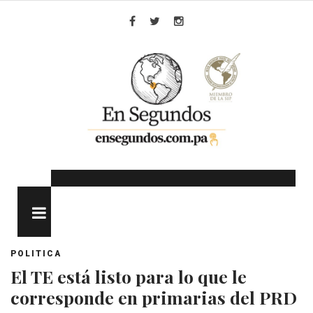
Skip
to
Facebook
Twitter
Instagram
content
MENU
POLITICA
El TE está listo para lo que le
corresponde en primarias del PRD