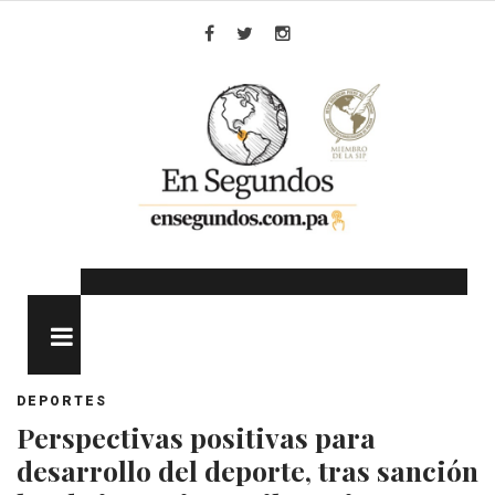
Skip
to
Facebook
Twitter
Instagram
content
MENU
DEPORTES
Perspectivas positivas para
desarrollo del deporte, tras sanción