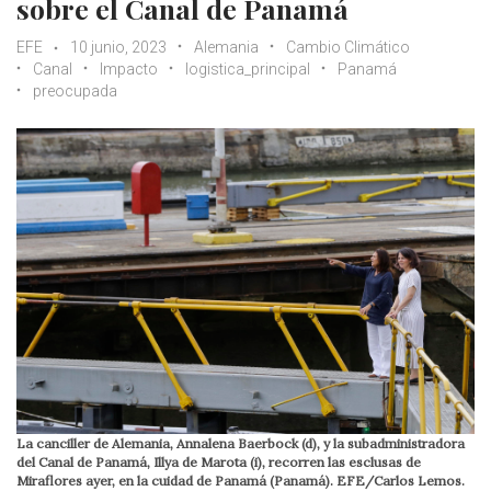
sobre el Canal de Panamá
EFE
10 junio, 2023
Alemania
Cambio Climático
Canal
Impacto
logistica_principal
Panamá
preocupada
La canciller de Alemania, Annalena Baerbock (d), y la subadministradora
del Canal de Panamá, Illya de Marota (i), recorren las esclusas de
Miraflores ayer, en la cuidad de Panamá (Panamá). EFE/Carlos Lemos.