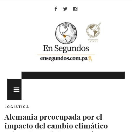
Skip
to
Facebook
Twitter
Instagram
content
MENU
LOGISTICA
Alemania preocupada por el
impacto del cambio climático